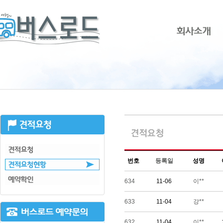
번호
등록일
성명
634
11-06
이**
633
11-04
강**
632
11-04
이**