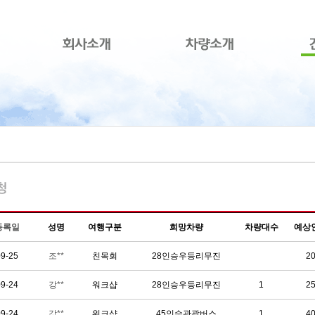
본문으로 바로가기
등록일
성명
여행구분
희망차량
차량대수
예상
09-25
조**
친목회
28인승우등리무진
2
09-24
강**
워크샵
28인승우등리무진
1
2
09-24
강**
워크샵
45인승관광버스
1
4