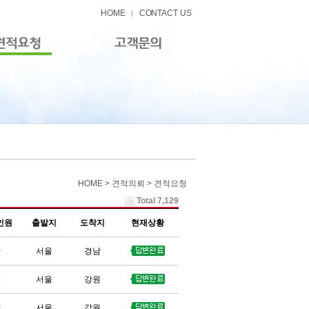
HOME
CONTACT US
HOME > 견적의뢰 > 견적요청
Total 7,129
인원
출발지
도착지
현재상황
0
서울
경남
5
서울
강원
0
서울
강원