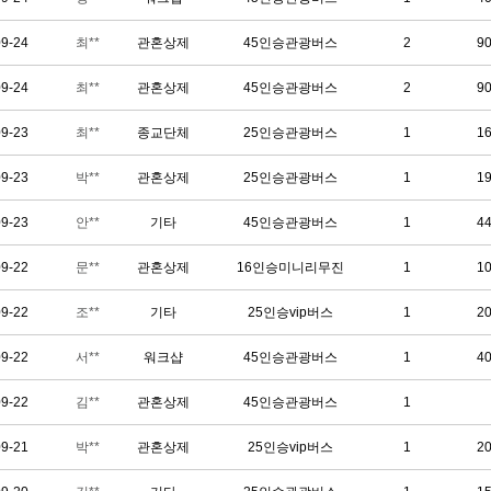
09-24
최**
관혼상제
45인승관광버스
2
9
09-24
최**
관혼상제
45인승관광버스
2
9
09-23
최**
종교단체
25인승관광버스
1
1
09-23
박**
관혼상제
25인승관광버스
1
1
09-23
안**
기타
45인승관광버스
1
4
09-22
문**
관혼상제
16인승미니리무진
1
1
09-22
조**
기타
25인승vip버스
1
2
09-22
서**
워크샵
45인승관광버스
1
4
09-22
김**
관혼상제
45인승관광버스
1
09-21
박**
관혼상제
25인승vip버스
1
2