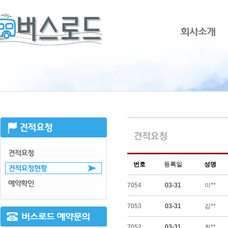
번호
등록일
성명
7054
03-31
이**
7053
03-31
김**
7052
03-31
최**