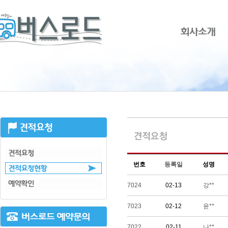
번호
등록일
성명
7024
02-13
강**
7023
02-12
윤**
7022
02-11
나**